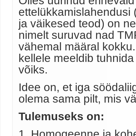
Olles uurinud erinevai
ettelükkamislahendusi 
ja väikesed teod) on n
nimelt suruvad nad TM
vähemal määral kokku. 
kellele meeldib tuhnida 
võiks.
Idee on, et iga söödal
olema sama pilt, mis vä
Tulemuseks on:
1. Homogeenne ja kohev