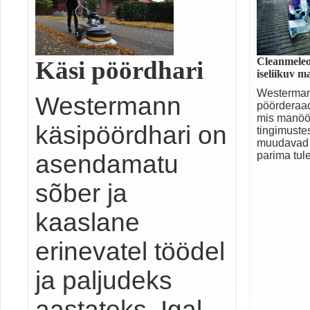
Cleanmeleo
Käsi pöördhari
iseliikuv m
Westerman
Westermann
pöörderaad
mis manööv
käsipöördhari on
tingimuste
muudavad t
parima tu
asendamatu
sõber ja
kaaslane
erinevatel töödel
ja paljudeks
aastateks. Igal