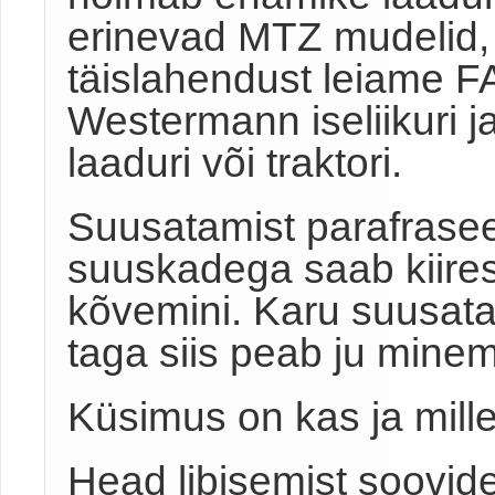
erinevad MTZ mudelid, i
täislahendust leiame F
Westermann iseliikuri j
laaduri või traktori.
Suusatamist parafrasee
suuskadega saab kiiresti
kõvemini. Karu suusatas
taga siis peab ju mine
Küsimus on kas ja mille
Head libisemist soovid