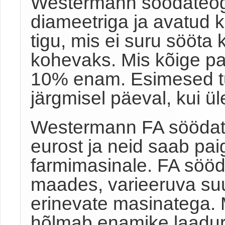
Westermann söödateog
diameetriga ja avatu
tigu, mis ei suru sööta
kohevaks. Mis kõige p
10% enam. Esimesed t
järgmisel päeval, kui ü
Westermann FA söödat
eurost ja neid saab pa
farmimasinale. FA sööd
maades, varieeruva su
erinevate masinatega.
hõlmab enamike laadurei