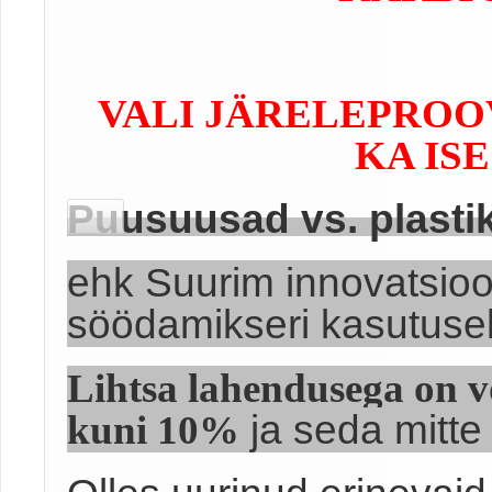
VALI JÄRELEPROOV
KA IS
Puusuusad vs. plast
ehk Suurim innovatsioo
söödamikseri kasutusel
Lihtsa lahendusega on v
kuni 10%
ja seda mitte 