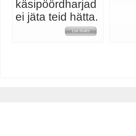
käsipöördharjad
ei jäta teid hätta.
Loe lisaks